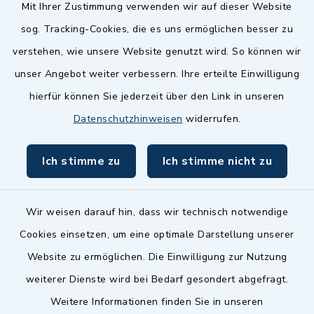
Quicklinks
Mit Ihrer Zustimmung verwenden wir auf dieser Website
sog. Tracking-Cookies, die es uns ermöglichen besser zu
Landkreis Fürth
verstehen, wie unsere Website genutzt wird. So können wir
Zenngrund Allianz
unser Angebot weiter verbessern. Ihre erteilte Einwilligung
hierfür können Sie jederzeit über den Link in unseren
Dillenberggruppe
Datenschutzhinweisen
widerrufen.
BayernPortal
Ich stimme zu
Ich stimme nicht zu
inixmedia GmbH
Wir weisen darauf hin, dass wir technisch notwendige
Cookies einsetzen, um eine optimale Darstellung unserer
Website zu ermöglichen. Die Einwilligung zur Nutzung
Kontakt
weiterer Dienste wird bei Bedarf gesondert abgefragt.
Weitere Informationen finden Sie in unseren
Barrierefreiheit