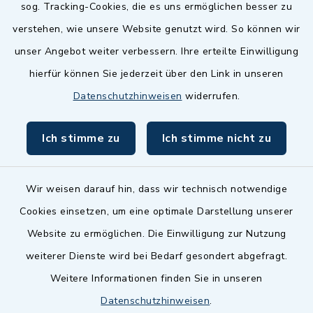
sog. Tracking-Cookies, die es uns ermöglichen besser zu
Landkreis Fürth
verstehen, wie unsere Website genutzt wird. So können wir
Zenngrund Allianz
unser Angebot weiter verbessern. Ihre erteilte Einwilligung
hierfür können Sie jederzeit über den Link in unseren
Dillenberggruppe
Datenschutzhinweisen
widerrufen.
BayernPortal
Ich stimme zu
Ich stimme nicht zu
inixmedia GmbH
Wir weisen darauf hin, dass wir technisch notwendige
Cookies einsetzen, um eine optimale Darstellung unserer
Website zu ermöglichen. Die Einwilligung zur Nutzung
Kontakt
weiterer Dienste wird bei Bedarf gesondert abgefragt.
Weitere Informationen finden Sie in unseren
Barrierefreiheit
Datenschutzhinweisen
.