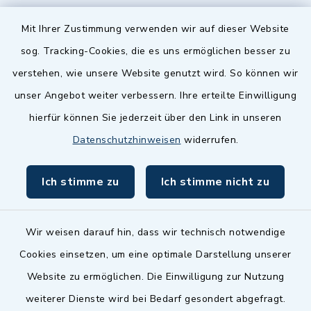
Quicklinks
Mit Ihrer Zustimmung verwenden wir auf dieser Website
sog. Tracking-Cookies, die es uns ermöglichen besser zu
Landkreis Fürth
verstehen, wie unsere Website genutzt wird. So können wir
Zenngrund Allianz
unser Angebot weiter verbessern. Ihre erteilte Einwilligung
hierfür können Sie jederzeit über den Link in unseren
Dillenberggruppe
Datenschutzhinweisen
widerrufen.
BayernPortal
Ich stimme zu
Ich stimme nicht zu
inixmedia GmbH
Wir weisen darauf hin, dass wir technisch notwendige
Cookies einsetzen, um eine optimale Darstellung unserer
Website zu ermöglichen. Die Einwilligung zur Nutzung
Kontakt
weiterer Dienste wird bei Bedarf gesondert abgefragt.