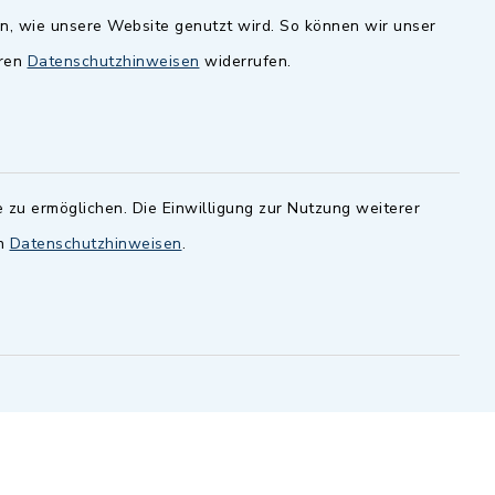
en, wie unsere Website genutzt wird. So können wir unser
andesamt
Dillenberggruppe
eren
Datenschutzhinweisen
widerrufen.
ssen
.
BayernPortal
inixmedia GmbH
 zu ermöglichen. Die Einwilligung zur Nutzung weiterer
en
Datenschutzhinweisen
.