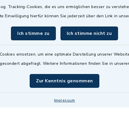
Termin möglich.
og. Tracking-Cookies, die es uns ermöglichen besser zu versteh
sätzlich:
Das Bürgeramt/EWO/St
te Einwilligung hierfür können Sie jederzeit über den Link in uns
18.00 Uhr - allerdings
ist
Mittwochs geschlo
ermin
Ich stimme zu
Ich stimme nicht zu
nde Termine sind
bitte fragen Sie den
en Sachbearbeiter)
Cookies einsetzen, um eine optimale Darstellung unserer Website
 gesondert abgefragt. Weitere Informationen finden Sie in unser
Zur Kenntnis genommen
Impressum