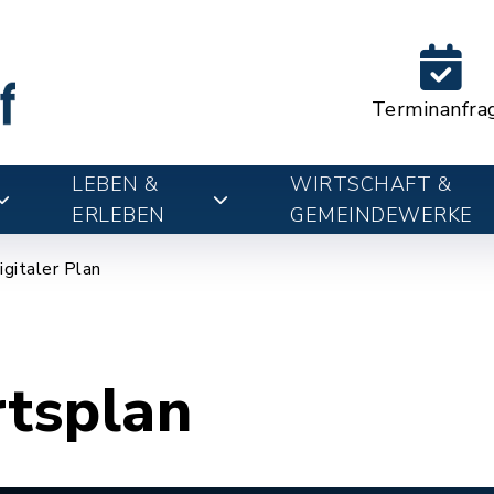
Terminanfra
LEBEN &
WIRTSCHAFT &
ERLEBEN
GEMEINDEWERKE
igitaler Plan
rtsplan