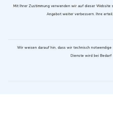
Mit Ihrer Zustimmung verwenden wir auf dieser Website s
09102 9958-0
Dienstag zu
Angebot weiter verbessern. Ihre erteil
09102 9958-111
16.30 bis 
nur mit T
rathaus@markt-
wilhermsdorf.de
(abweiche
möglich - 
Notfallnummer Bauhof
zuständig
Wir weisen darauf hin, dass wir technisch notwendige 
Dienste wird bei Bedarf
Nur außerhalb der regulären
Arbeitszeiten erreichbar
0151 57140232