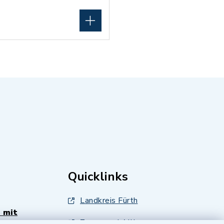
Quicklinks
Landkreis Fürth
 mit
Zenngrund Allianz