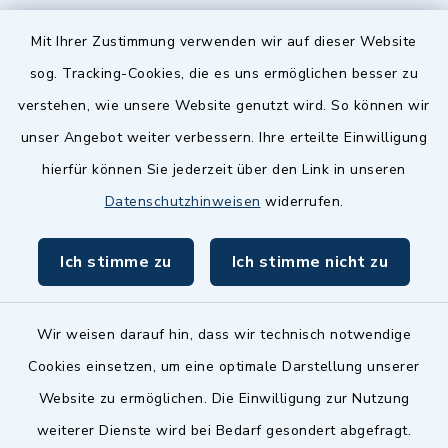
Quicklinks
Mit Ihrer Zustimmung verwenden wir auf dieser Website
sog. Tracking-Cookies, die es uns ermöglichen besser zu
Landkreis Fürth
verstehen, wie unsere Website genutzt wird. So können wir
Zenngrund Allianz
unser Angebot weiter verbessern. Ihre erteilte Einwilligung
hierfür können Sie jederzeit über den Link in unseren
Dillenberggruppe
Datenschutzhinweisen
widerrufen.
BayernPortal
Ich stimme zu
Ich stimme nicht zu
inixmedia GmbH
Wir weisen darauf hin, dass wir technisch notwendige
Cookies einsetzen, um eine optimale Darstellung unserer
Website zu ermöglichen. Die Einwilligung zur Nutzung
Kontakt
weiterer Dienste wird bei Bedarf gesondert abgefragt.