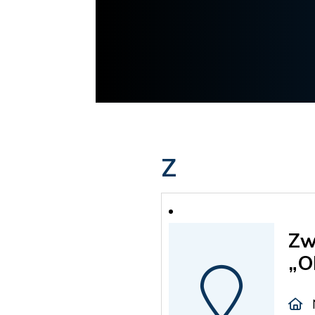
Z
Zw
„O