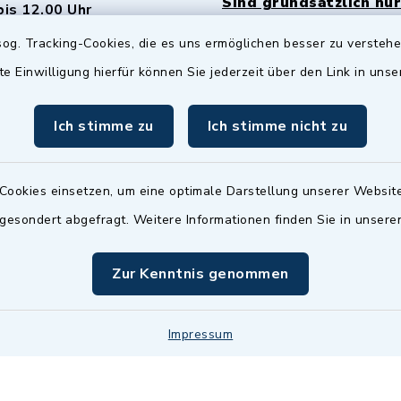
Sind grundsätzlich nur
bis 12.00 Uhr
Termin möglich.
og. Tracking-Cookies, die es uns ermöglichen besser zu versteh
sätzlich:
Das Bürgeramt/EWO/St
te Einwilligung hierfür können Sie jederzeit über den Link in uns
18.00 Uhr - allerdings
ist
Mittwochs geschlo
ermin
Ich stimme zu
Ich stimme nicht zu
nde Termine sind
bitte fragen Sie den
en Sachbearbeiter)
Cookies einsetzen, um eine optimale Darstellung unserer Website
 gesondert abgefragt. Weitere Informationen finden Sie in unser
Zur Kenntnis genommen
Impressum