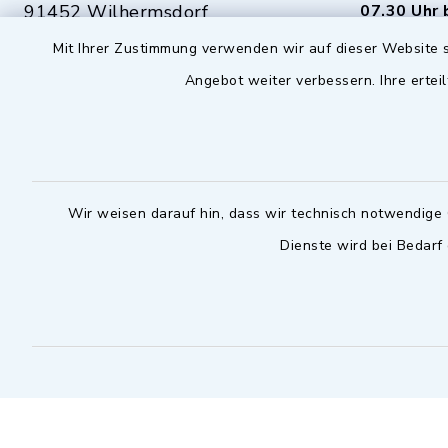
91452 Wilhermsdorf
07.30 Uhr 
Mit Ihrer Zustimmung verwenden wir auf dieser Website s
09102 9958-0
Dienstag zu
Angebot weiter verbessern. Ihre erteil
09102 9958-111
16.30 bis 
nur mit T
rathaus@markt-
wilhermsdorf.de
(abweiche
möglich - 
Notfallnummer Bauhof
zuständig
Wir weisen darauf hin, dass wir technisch notwendige 
Dienste wird bei Bedarf
Nur außerhalb der regulären
Arbeitszeiten erreichbar
0151 57140232