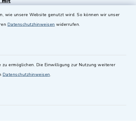
 mit
Zenngrund Allianz
en, wie unsere Website genutzt wird. So können wir unser
andesamt
Dillenberggruppe
eren
Datenschutzhinweisen
widerrufen.
ssen
.
BayernPortal
inixmedia GmbH
 zu ermöglichen. Die Einwilligung zur Nutzung weiterer
en
Datenschutzhinweisen
.