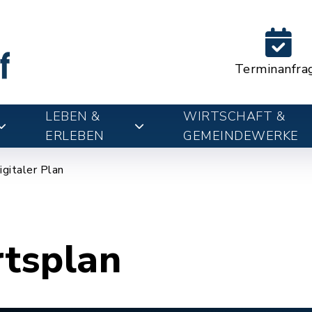
Terminanfra
LEBEN &
WIRTSCHAFT &
ERLEBEN
GEMEINDEWERKE
igitaler Plan
rtsplan