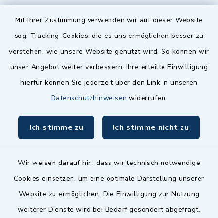
Quicklinks
Mit Ihrer Zustimmung verwenden wir auf dieser Website
sog. Tracking-Cookies, die es uns ermöglichen besser zu
Landkreis Fürth
verstehen, wie unsere Website genutzt wird. So können wir
Zenngrund Allianz
unser Angebot weiter verbessern. Ihre erteilte Einwilligung
hierfür können Sie jederzeit über den Link in unseren
Dillenberggruppe
Datenschutzhinweisen
widerrufen.
BayernPortal
Ich stimme zu
Ich stimme nicht zu
inixmedia GmbH
Wir weisen darauf hin, dass wir technisch notwendige
Cookies einsetzen, um eine optimale Darstellung unserer
Website zu ermöglichen. Die Einwilligung zur Nutzung
Kontakt
weiterer Dienste wird bei Bedarf gesondert abgefragt.