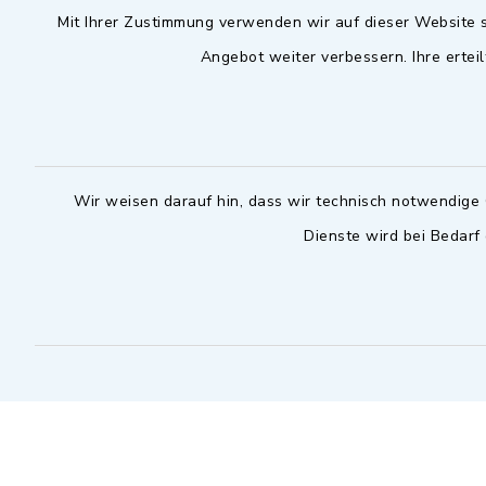
Mit Ihrer Zustimmung verwenden wir auf dieser Website s
09102 9958-0
Dienstag zu
Angebot weiter verbessern. Ihre erteil
09102 9958-111
16.30 bis 
nur mit T
rathaus@markt-
wilhermsdorf.de
(abweiche
möglich - 
Notfallnummer Bauhof
zuständig
Wir weisen darauf hin, dass wir technisch notwendige 
Dienste wird bei Bedarf
Nur außerhalb der regulären
Arbeitszeiten erreichbar
0151 57140232