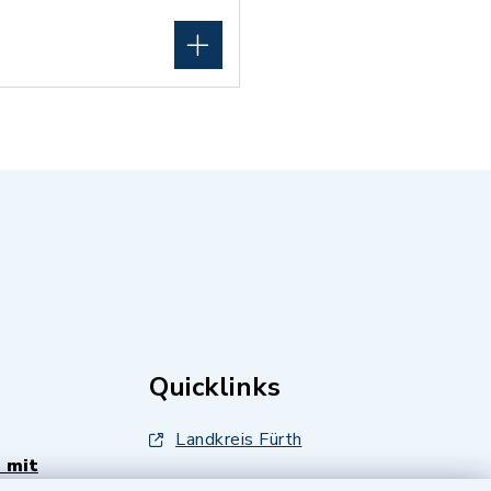
Quicklinks
Landkreis Fürth
 mit
Zenngrund Allianz