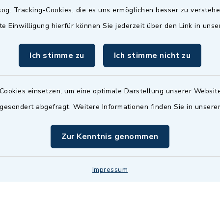
Termin möglich.
og. Tracking-Cookies, die es uns ermöglichen besser zu versteh
sätzlich:
Das Bürgeramt/EWO/St
te Einwilligung hierfür können Sie jederzeit über den Link in uns
18.00 Uhr - allerdings
ist
Mittwochs geschlo
ermin
Ich stimme zu
Ich stimme nicht zu
nde Termine sind
bitte fragen Sie den
en Sachbearbeiter)
Cookies einsetzen, um eine optimale Darstellung unserer Website
 gesondert abgefragt. Weitere Informationen finden Sie in unser
Zur Kenntnis genommen
Impressum