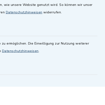
en, wie unsere Website genutzt wird. So können wir unser
andesamt
Dillenberggruppe
eren
Datenschutzhinweisen
widerrufen.
ssen
.
BayernPortal
inixmedia GmbH
 zu ermöglichen. Die Einwilligung zur Nutzung weiterer
en
Datenschutzhinweisen
.