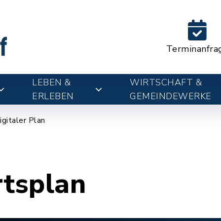
Terminanfra
LEBEN &
WIRTSCHAFT &
ERLEBEN
GEMEINDEWERKE
igitaler Plan
rtsplan