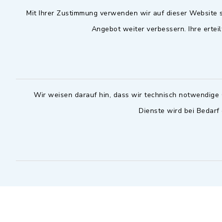
Mit Ihrer Zustimmung verwenden wir auf dieser Website s
09102 9958-0
Dienstag zu
09102 9958-111
Angebot weiter verbessern. Ihre erteil
16.30 bis 
nur mit T
rathaus@markt-
wilhermsdorf.de
(abweiche
möglich - 
Notfallnummer Bauhof
zuständig
Wir weisen darauf hin, dass wir technisch notwendige 
Dienste wird bei Bedarf
Nur außerhalb der regulären
Arbeitszeiten erreichbar
0151 57140232