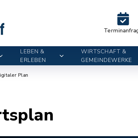
Terminanfra
LEBEN &
WIRTSCHAFT &
ERLEBEN
GEMEINDEWERKE
igitaler Plan
rtsplan