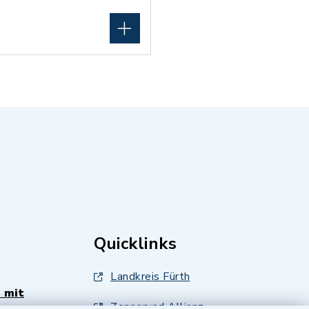
Quicklinks
Landkreis Fürth
 mit
Zenngrund Allianz