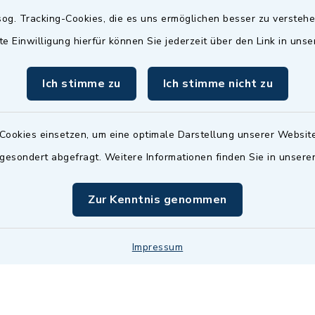
Termin möglich.
og. Tracking-Cookies, die es uns ermöglichen besser zu versteh
sätzlich:
Das Bürgeramt/EWO/St
te Einwilligung hierfür können Sie jederzeit über den Link in uns
18.00 Uhr - allerdings
ist
Mittwochs geschlo
ermin
Ich stimme zu
Ich stimme nicht zu
nde Termine sind
bitte fragen Sie den
en Sachbearbeiter)
Cookies einsetzen, um eine optimale Darstellung unserer Website
 gesondert abgefragt. Weitere Informationen finden Sie in unser
Zur Kenntnis genommen
Impressum