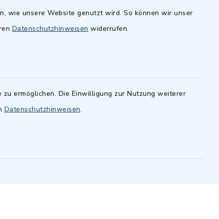
en, wie unsere Website genutzt wird. So können wir unser
andesamt
Dillenberggruppe
eren
Datenschutzhinweisen
widerrufen.
ssen
.
BayernPortal
inixmedia GmbH
 zu ermöglichen. Die Einwilligung zur Nutzung weiterer
en
Datenschutzhinweisen
.