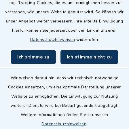
sog. Tracking-Cookies, die es uns ermöglichen besser zu
Landkreis Fürth
verstehen, wie unsere Website genutzt wird. So können wir
Zenngrund Allianz
unser Angebot weiter verbessern. Ihre erteilte Einwilligung
hierfür können Sie jederzeit über den Link in unseren
Dillenberggruppe
Datenschutzhinweisen
widerrufen.
BayernPortal
Ich stimme zu
Ich stimme nicht zu
inixmedia GmbH
Wir weisen darauf hin, dass wir technisch notwendige
Cookies einsetzen, um eine optimale Darstellung unserer
Website zu ermöglichen. Die Einwilligung zur Nutzung
Kontakt
weiterer Dienste wird bei Bedarf gesondert abgefragt.
Weitere Informationen finden Sie in unseren
Barrierefreiheit
Datenschutzhinweisen
.