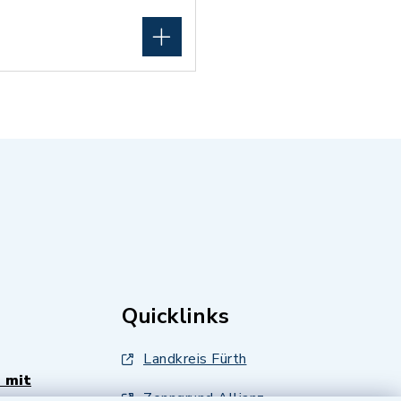
Quicklinks
Landkreis Fürth
 mit
Zenngrund Allianz