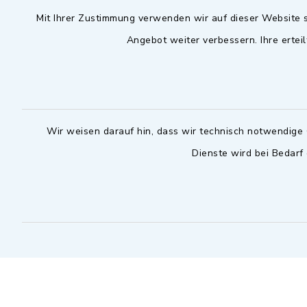
Mit Ihrer Zustimmung verwenden wir auf dieser Website s
09102 9958-0
Dienstag zu
09102 9958-111
Angebot weiter verbessern. Ihre erteil
16.30 bis 
nur mit T
rathaus@markt-
wilhermsdorf.de
(abweiche
möglich - 
Notfallnummer Bauhof
zuständig
Wir weisen darauf hin, dass wir technisch notwendige 
Dienste wird bei Bedarf
Nur außerhalb der regulären
Arbeitszeiten erreichbar
0151 57140232