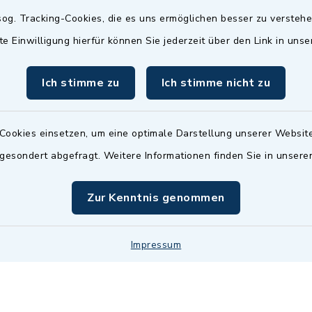
Termin möglich.
og. Tracking-Cookies, die es uns ermöglichen besser zu versteh
sätzlich:
Das Bürgeramt/EWO/St
te Einwilligung hierfür können Sie jederzeit über den Link in uns
18.00 Uhr - allerdings
ist
Mittwochs geschlo
ermin
Ich stimme zu
Ich stimme nicht zu
nde Termine sind
bitte fragen Sie den
en Sachbearbeiter)
Cookies einsetzen, um eine optimale Darstellung unserer Website
 gesondert abgefragt. Weitere Informationen finden Sie in unser
Zur Kenntnis genommen
Impressum