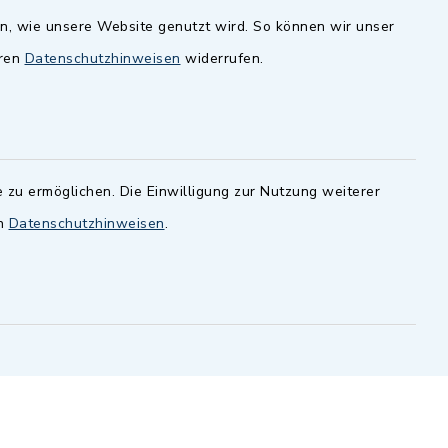
en, wie unsere Website genutzt wird. So können wir unser
andesamt
Dillenberggruppe
eren
Datenschutzhinweisen
widerrufen.
ssen
.
BayernPortal
inixmedia GmbH
 zu ermöglichen. Die Einwilligung zur Nutzung weiterer
en
Datenschutzhinweisen
.