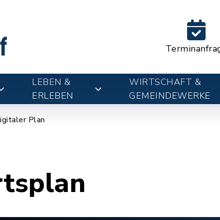
Terminanfra
LEBEN &
WIRTSCHAFT &
ERLEBEN
GEMEINDEWERKE
igitaler Plan
rtsplan