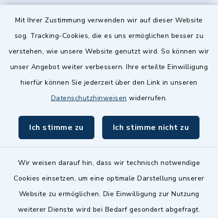
Quicklinks
Mit Ihrer Zustimmung verwenden wir auf dieser Website
sog. Tracking-Cookies, die es uns ermöglichen besser zu
Landkreis Fürth
verstehen, wie unsere Website genutzt wird. So können wir
Zenngrund Allianz
unser Angebot weiter verbessern. Ihre erteilte Einwilligung
hierfür können Sie jederzeit über den Link in unseren
Dillenberggruppe
Datenschutzhinweisen
widerrufen.
BayernPortal
Ich stimme zu
Ich stimme nicht zu
inixmedia GmbH
Wir weisen darauf hin, dass wir technisch notwendige
Cookies einsetzen, um eine optimale Darstellung unserer
Website zu ermöglichen. Die Einwilligung zur Nutzung
Kontakt
weiterer Dienste wird bei Bedarf gesondert abgefragt.