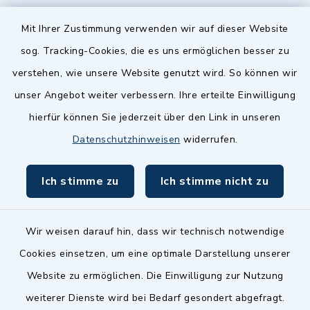
Quicklinks
Mit Ihrer Zustimmung verwenden wir auf dieser Website
sog. Tracking-Cookies, die es uns ermöglichen besser zu
Landkreis Fürth
verstehen, wie unsere Website genutzt wird. So können wir
Zenngrund Allianz
unser Angebot weiter verbessern. Ihre erteilte Einwilligung
hierfür können Sie jederzeit über den Link in unseren
Dillenberggruppe
Datenschutzhinweisen
widerrufen.
BayernPortal
Ich stimme zu
Ich stimme nicht zu
inixmedia GmbH
Wir weisen darauf hin, dass wir technisch notwendige
Cookies einsetzen, um eine optimale Darstellung unserer
Website zu ermöglichen. Die Einwilligung zur Nutzung
Kontakt
weiterer Dienste wird bei Bedarf gesondert abgefragt.