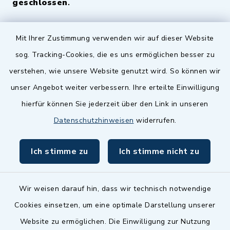
geschlossen
.
Quicklinks
Mit Ihrer Zustimmung verwenden wir auf dieser Website
sog. Tracking-Cookies, die es uns ermöglichen besser zu
Landkreis Fürth
verstehen, wie unsere Website genutzt wird. So können wir
Zenngrund Allianz
unser Angebot weiter verbessern. Ihre erteilte Einwilligung
hierfür können Sie jederzeit über den Link in unseren
Dillenberggruppe
Datenschutzhinweisen
widerrufen.
BayernPortal
Ich stimme zu
Ich stimme nicht zu
inixmedia GmbH
Wir weisen darauf hin, dass wir technisch notwendige
Cookies einsetzen, um eine optimale Darstellung unserer
Website zu ermöglichen. Die Einwilligung zur Nutzung