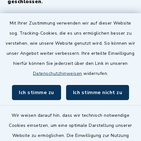
geschlossen
.
Quicklinks
Mit Ihrer Zustimmung verwenden wir auf dieser Website
sog. Tracking-Cookies, die es uns ermöglichen besser zu
Landkreis Fürth
verstehen, wie unsere Website genutzt wird. So können wir
Zenngrund Allianz
unser Angebot weiter verbessern. Ihre erteilte Einwilligung
hierfür können Sie jederzeit über den Link in unseren
Dillenberggruppe
Datenschutzhinweisen
widerrufen.
BayernPortal
Ich stimme zu
Ich stimme nicht zu
inixmedia GmbH
Wir weisen darauf hin, dass wir technisch notwendige
Cookies einsetzen, um eine optimale Darstellung unserer
Website zu ermöglichen. Die Einwilligung zur Nutzung