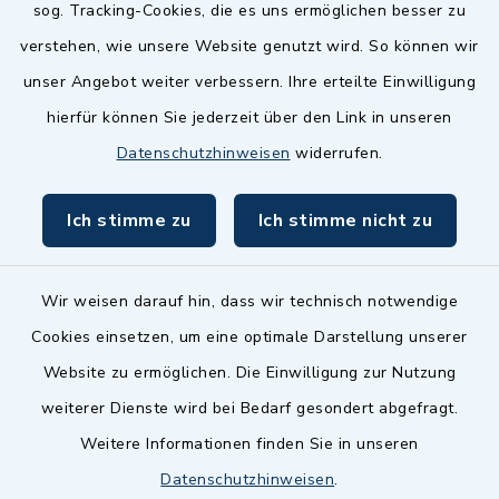
sog. Tracking-Cookies, die es uns ermöglichen besser zu
Landkreis Fürth
verstehen, wie unsere Website genutzt wird. So können wir
Zenngrund Allianz
unser Angebot weiter verbessern. Ihre erteilte Einwilligung
hierfür können Sie jederzeit über den Link in unseren
Dillenberggruppe
Datenschutzhinweisen
widerrufen.
BayernPortal
Ich stimme zu
Ich stimme nicht zu
inixmedia GmbH
Wir weisen darauf hin, dass wir technisch notwendige
Cookies einsetzen, um eine optimale Darstellung unserer
Website zu ermöglichen. Die Einwilligung zur Nutzung
Kontakt
weiterer Dienste wird bei Bedarf gesondert abgefragt.
Weitere Informationen finden Sie in unseren
Barrierefreiheit
Datenschutzhinweisen
.