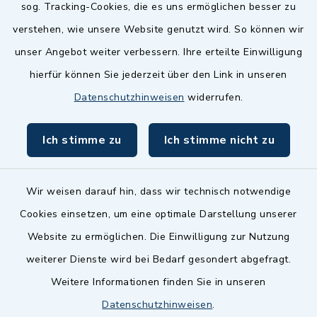
sog. Tracking-Cookies, die es uns ermöglichen besser zu
Landkreis Fürth
verstehen, wie unsere Website genutzt wird. So können wir
Zenngrund Allianz
unser Angebot weiter verbessern. Ihre erteilte Einwilligung
hierfür können Sie jederzeit über den Link in unseren
Dillenberggruppe
Datenschutzhinweisen
widerrufen.
BayernPortal
Ich stimme zu
Ich stimme nicht zu
inixmedia GmbH
Wir weisen darauf hin, dass wir technisch notwendige
Cookies einsetzen, um eine optimale Darstellung unserer
Website zu ermöglichen. Die Einwilligung zur Nutzung
Kontakt
weiterer Dienste wird bei Bedarf gesondert abgefragt.
Weitere Informationen finden Sie in unseren
Barrierefreiheit
Datenschutzhinweisen
.