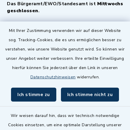
Das Bürgeramt/EWO/Standesamt ist
Mittwochs
geschlossen
.
Quicklinks
Mit Ihrer Zustimmung verwenden wir auf dieser Website
sog. Tracking-Cookies, die es uns ermöglichen besser zu
Landkreis Fürth
verstehen, wie unsere Website genutzt wird. So können wir
Zenngrund Allianz
unser Angebot weiter verbessern. Ihre erteilte Einwilligung
hierfür können Sie jederzeit über den Link in unseren
Dillenberggruppe
Datenschutzhinweisen
widerrufen.
BayernPortal
Ich stimme zu
Ich stimme nicht zu
inixmedia GmbH
Wir weisen darauf hin, dass wir technisch notwendige
Cookies einsetzen, um eine optimale Darstellung unserer