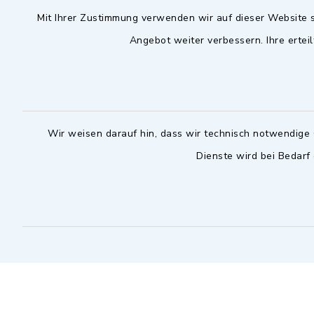
Mit Ihrer Zustimmung verwenden wir auf dieser Website s
09102 9958-0
Dienstag zu
Angebot weiter verbessern. Ihre erteil
09102 9958-111
16.30 bis 
nur mit T
rathaus@markt-
wilhermsdorf.de
(abweiche
möglich - 
Notfallnummer Bauhof
zuständig
Wir weisen darauf hin, dass wir technisch notwendige 
Dienste wird bei Bedarf
Nur außerhalb der regulären
Arbeitszeiten erreichbar
0151 57140232