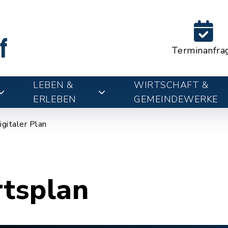
Terminanfra
LEBEN &
WIRTSCHAFT &
ERLEBEN
GEMEINDEWERKE
igitaler Plan
rtsplan