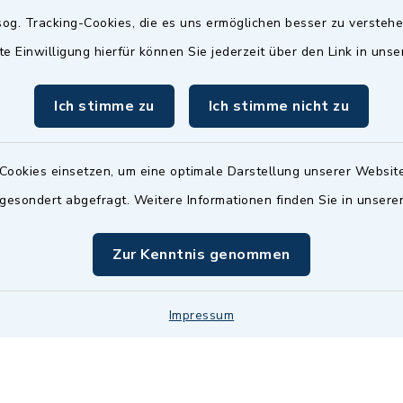
Termin möglich.
og. Tracking-Cookies, die es uns ermöglichen besser zu versteh
sätzlich:
Das Bürgeramt/EWO/St
te Einwilligung hierfür können Sie jederzeit über den Link in uns
18.00 Uhr - allerdings
ist
Mittwochs geschlo
ermin
Ich stimme zu
Ich stimme nicht zu
nde Termine sind
bitte fragen Sie den
en Sachbearbeiter)
Cookies einsetzen, um eine optimale Darstellung unserer Website
 gesondert abgefragt. Weitere Informationen finden Sie in unser
Zur Kenntnis genommen
Impressum