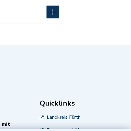
Quicklinks
Landkreis Fürth
 mit
Zenngrund Allianz