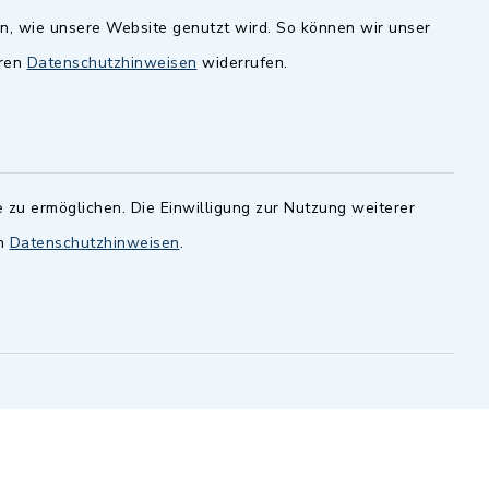
en, wie unsere Website genutzt wird. So können wir unser
andesamt
Dillenberggruppe
eren
Datenschutzhinweisen
widerrufen.
ssen
.
BayernPortal
inixmedia GmbH
 zu ermöglichen. Die Einwilligung zur Nutzung weiterer
en
Datenschutzhinweisen
.