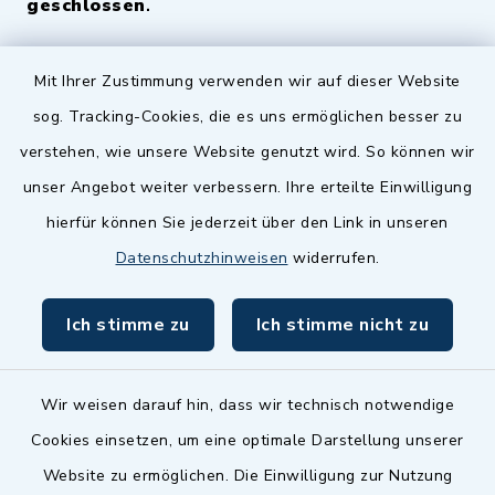
geschlossen
.
Quicklinks
Mit Ihrer Zustimmung verwenden wir auf dieser Website
sog. Tracking-Cookies, die es uns ermöglichen besser zu
Landkreis Fürth
verstehen, wie unsere Website genutzt wird. So können wir
Zenngrund Allianz
unser Angebot weiter verbessern. Ihre erteilte Einwilligung
hierfür können Sie jederzeit über den Link in unseren
Dillenberggruppe
Datenschutzhinweisen
widerrufen.
BayernPortal
Ich stimme zu
Ich stimme nicht zu
inixmedia GmbH
Wir weisen darauf hin, dass wir technisch notwendige
Cookies einsetzen, um eine optimale Darstellung unserer
Website zu ermöglichen. Die Einwilligung zur Nutzung