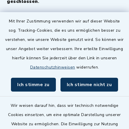
geschlossen
.
Quicklinks
Mit Ihrer Zustimmung verwenden wir auf dieser Website
sog. Tracking-Cookies, die es uns ermöglichen besser zu
Landkreis Fürth
verstehen, wie unsere Website genutzt wird. So können wir
Zenngrund Allianz
unser Angebot weiter verbessern. Ihre erteilte Einwilligung
hierfür können Sie jederzeit über den Link in unseren
Dillenberggruppe
Datenschutzhinweisen
widerrufen.
BayernPortal
Ich stimme zu
Ich stimme nicht zu
inixmedia GmbH
Wir weisen darauf hin, dass wir technisch notwendige
Cookies einsetzen, um eine optimale Darstellung unserer
Website zu ermöglichen. Die Einwilligung zur Nutzung