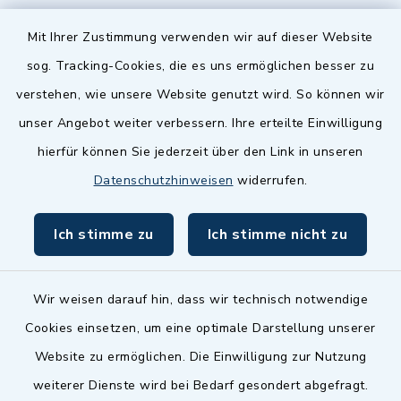
Quicklinks
Mit Ihrer Zustimmung verwenden wir auf dieser Website
sog. Tracking-Cookies, die es uns ermöglichen besser zu
Landkreis Fürth
verstehen, wie unsere Website genutzt wird. So können wir
Zenngrund Allianz
unser Angebot weiter verbessern. Ihre erteilte Einwilligung
hierfür können Sie jederzeit über den Link in unseren
Dillenberggruppe
Datenschutzhinweisen
widerrufen.
BayernPortal
Ich stimme zu
Ich stimme nicht zu
inixmedia GmbH
Wir weisen darauf hin, dass wir technisch notwendige
Cookies einsetzen, um eine optimale Darstellung unserer
Website zu ermöglichen. Die Einwilligung zur Nutzung
Kontakt
weiterer Dienste wird bei Bedarf gesondert abgefragt.