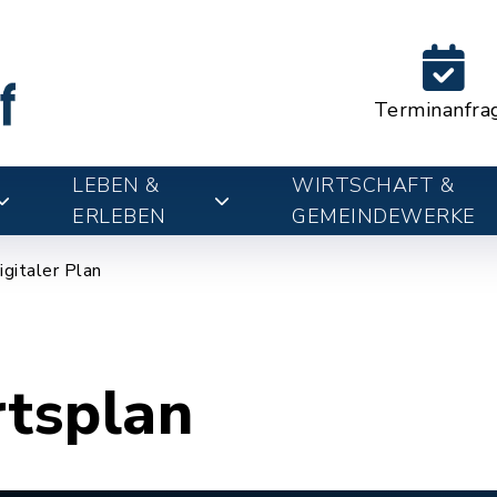
Terminanfra
LEBEN &
WIRTSCHAFT &
ERLEBEN
GEMEINDEWERKE
igitaler Plan
rtsplan