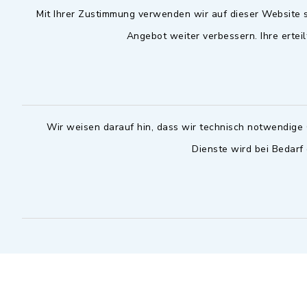
Mit Ihrer Zustimmung verwenden wir auf dieser Website s
09102 9958-0
Dienstag zu
Angebot weiter verbessern. Ihre erteil
09102 9958-111
16.30 bis 
nur mit T
rathaus@markt-
wilhermsdorf.de
(abweiche
möglich - 
Notfallnummer Bauhof
zuständig
Wir weisen darauf hin, dass wir technisch notwendige 
Dienste wird bei Bedarf
Nur außerhalb der regulären
Arbeitszeiten erreichbar
0151 57140232