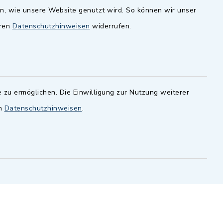
en, wie unsere Website genutzt wird. So können wir unser
andesamt
Dillenberggruppe
eren
Datenschutzhinweisen
widerrufen.
ssen
.
BayernPortal
inixmedia GmbH
 zu ermöglichen. Die Einwilligung zur Nutzung weiterer
en
Datenschutzhinweisen
.