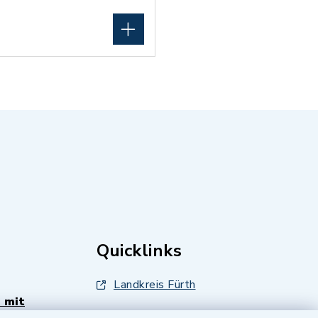
Quicklinks
Landkreis Fürth
 mit
Zenngrund Allianz