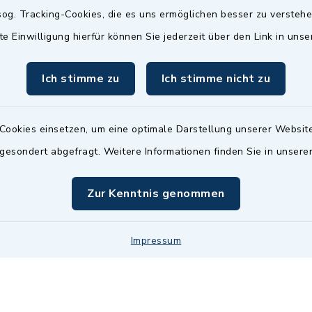
Termin möglich.
og. Tracking-Cookies, die es uns ermöglichen besser zu versteh
sätzlich:
Das Bürgeramt/EWO/St
te Einwilligung hierfür können Sie jederzeit über den Link in uns
18.00 Uhr - allerdings
ist
Mittwochs geschlo
ermin
Ich stimme zu
Ich stimme nicht zu
nde Termine sind
bitte fragen Sie den
en Sachbearbeiter)
Cookies einsetzen, um eine optimale Darstellung unserer Website
 gesondert abgefragt. Weitere Informationen finden Sie in unser
Zur Kenntnis genommen
Impressum