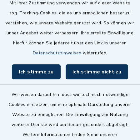
Quicklinks
Mit Ihrer Zustimmung verwenden wir auf dieser Website
sog. Tracking-Cookies, die es uns ermöglichen besser zu
Landkreis Fürth
verstehen, wie unsere Website genutzt wird. So können wir
Zenngrund Allianz
unser Angebot weiter verbessern. Ihre erteilte Einwilligung
hierfür können Sie jederzeit über den Link in unseren
Dillenberggruppe
Datenschutzhinweisen
widerrufen.
BayernPortal
Ich stimme zu
Ich stimme nicht zu
inixmedia GmbH
Wir weisen darauf hin, dass wir technisch notwendige
Cookies einsetzen, um eine optimale Darstellung unserer
Website zu ermöglichen. Die Einwilligung zur Nutzung
Kontakt
weiterer Dienste wird bei Bedarf gesondert abgefragt.
Weitere Informationen finden Sie in unseren
Barrierefreiheit