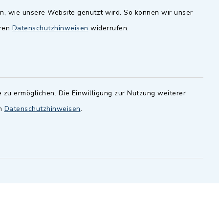
en, wie unsere Website genutzt wird. So können wir unser
andesamt
Dillenberggruppe
eren
Datenschutzhinweisen
widerrufen.
ssen
.
BayernPortal
inixmedia GmbH
 zu ermöglichen. Die Einwilligung zur Nutzung weiterer
en
Datenschutzhinweisen
.