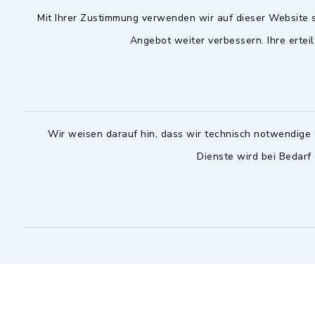
Mit Ihrer Zustimmung verwenden wir auf dieser Website s
09102 9958-0
Dienstag zu
Angebot weiter verbessern. Ihre erteil
09102 9958-111
16.30 bis 
nur mit T
rathaus@markt-
wilhermsdorf.de
(abweiche
möglich - 
Notfallnummer Bauhof
zuständig
Wir weisen darauf hin, dass wir technisch notwendige 
Dienste wird bei Bedarf
Nur außerhalb der regulären
Arbeitszeiten erreichbar
0151 57140232