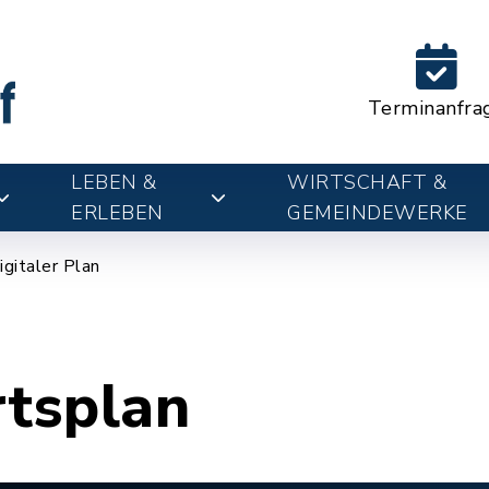
Terminanfra
LEBEN &
WIRTSCHAFT &
ERLEBEN
GEMEINDEWERKE
igitaler Plan
rtsplan