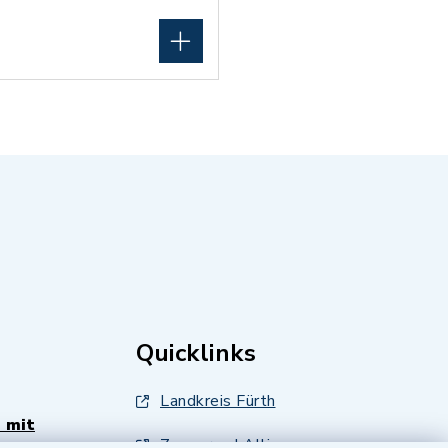
Quicklinks
Landkreis Fürth
 mit
Zenngrund Allianz