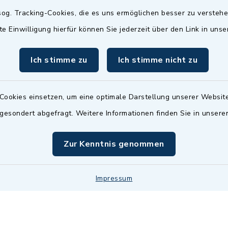
Termin möglich.
og. Tracking-Cookies, die es uns ermöglichen besser zu versteh
sätzlich:
Das Bürgeramt/EWO/St
te Einwilligung hierfür können Sie jederzeit über den Link in uns
18.00 Uhr - allerdings
ist
Mittwochs geschlo
ermin
Ich stimme zu
Ich stimme nicht zu
nde Termine sind
bitte fragen Sie den
en Sachbearbeiter)
Cookies einsetzen, um eine optimale Darstellung unserer Website
 gesondert abgefragt. Weitere Informationen finden Sie in unser
Zur Kenntnis genommen
Impressum