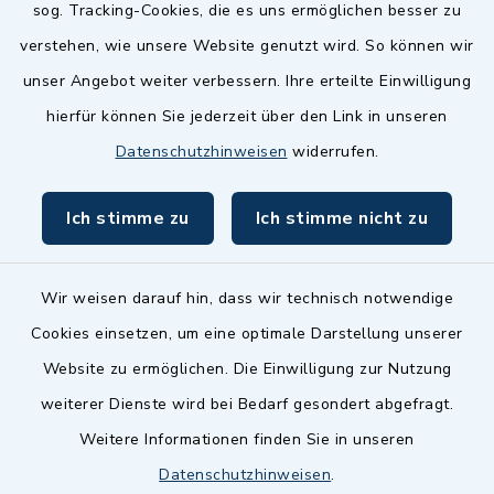
sog. Tracking-Cookies, die es uns ermöglichen besser zu
Landkreis Fürth
verstehen, wie unsere Website genutzt wird. So können wir
Zenngrund Allianz
unser Angebot weiter verbessern. Ihre erteilte Einwilligung
hierfür können Sie jederzeit über den Link in unseren
Dillenberggruppe
Datenschutzhinweisen
widerrufen.
BayernPortal
Ich stimme zu
Ich stimme nicht zu
inixmedia GmbH
Wir weisen darauf hin, dass wir technisch notwendige
Cookies einsetzen, um eine optimale Darstellung unserer
Website zu ermöglichen. Die Einwilligung zur Nutzung
Kontakt
weiterer Dienste wird bei Bedarf gesondert abgefragt.
Weitere Informationen finden Sie in unseren
Barrierefreiheit
Datenschutzhinweisen
.