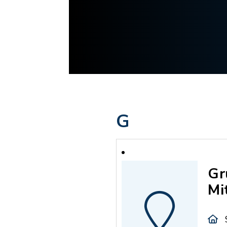
G
Gr
Mi