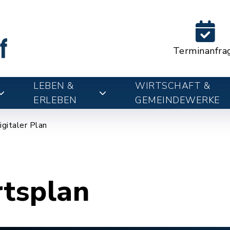
Terminanfra
LEBEN &
WIRTSCHAFT &
ERLEBEN
GEMEINDEWERKE
igitaler Plan
rtsplan