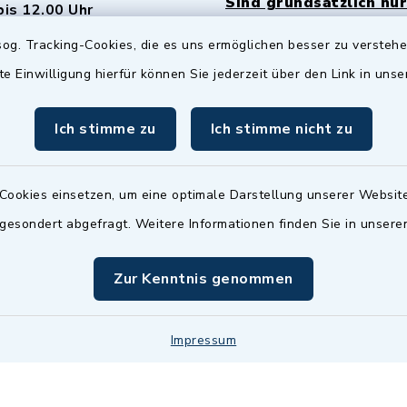
Sind grundsätzlich nur
bis 12.00 Uhr
Termin möglich.
og. Tracking-Cookies, die es uns ermöglichen besser zu versteh
sätzlich:
Das Bürgeramt/EWO/St
te Einwilligung hierfür können Sie jederzeit über den Link in uns
18.00 Uhr - allerdings
ist
Mittwochs geschlo
ermin
Ich stimme zu
Ich stimme nicht zu
nde Termine sind
bitte fragen Sie den
en Sachbearbeiter)
Cookies einsetzen, um eine optimale Darstellung unserer Website
 gesondert abgefragt. Weitere Informationen finden Sie in unser
Zur Kenntnis genommen
Impressum