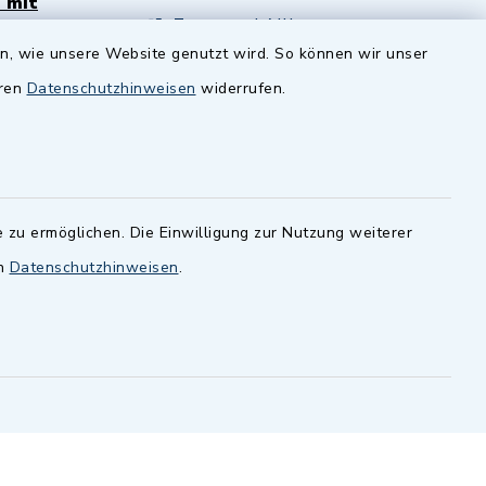
 mit
Zenngrund Allianz
en, wie unsere Website genutzt wird. So können wir unser
andesamt
Dillenberggruppe
eren
Datenschutzhinweisen
widerrufen.
ssen
.
BayernPortal
inixmedia GmbH
 zu ermöglichen. Die Einwilligung zur Nutzung weiterer
en
Datenschutzhinweisen
.