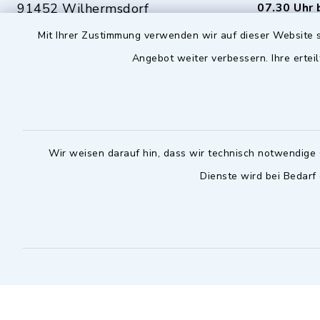
91452 Wilhermsdorf
07.30 Uhr 
Mit Ihrer Zustimmung verwenden wir auf dieser Website s
09102 9958-0
Dienstag zu
Angebot weiter verbessern. Ihre erteil
09102 9958-111
16.30 bis 
nur mit T
rathaus@markt-
wilhermsdorf.de
(abweiche
möglich - 
Notfallnummer Bauhof
zuständig
Wir weisen darauf hin, dass wir technisch notwendige 
Dienste wird bei Bedarf
Nur außerhalb der regulären
Arbeitszeiten erreichbar
0151 57140232