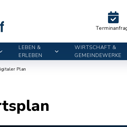
Terminanfra
LEBEN &
WIRTSCHAFT &
ERLEBEN
GEMEINDEWERKE
igitaler Plan
rtsplan