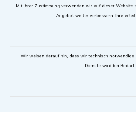
Mit Ihrer Zustimmung verwenden wir auf dieser Website s
09102 9958-0
Dienstag zu
Angebot weiter verbessern. Ihre erteil
09102 9958-111
16.30 bis 
nur mit T
rathaus@markt-
wilhermsdorf.de
(abweiche
möglich - 
Notfallnummer Bauhof
zuständig
Wir weisen darauf hin, dass wir technisch notwendige 
Dienste wird bei Bedarf
Nur außerhalb der regulären
Arbeitszeiten erreichbar
0151 57140232