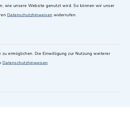
en, wie unsere Website genutzt wird. So können wir unser
andesamt
Dillenberggruppe
eren
Datenschutzhinweisen
widerrufen.
ssen
.
BayernPortal
inixmedia GmbH
 zu ermöglichen. Die Einwilligung zur Nutzung weiterer
en
Datenschutzhinweisen
.