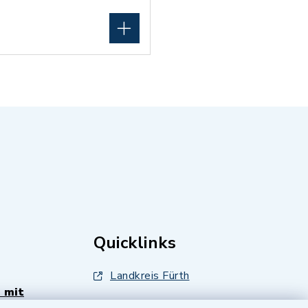
Quicklinks
Landkreis Fürth
 mit
Zenngrund Allianz