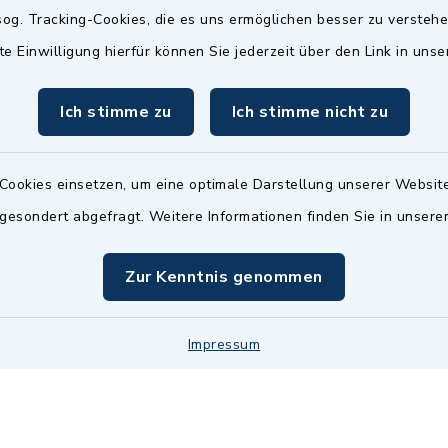
Termin möglich.
og. Tracking-Cookies, die es uns ermöglichen besser zu versteh
sätzlich:
Das Bürgeramt/EWO/St
te Einwilligung hierfür können Sie jederzeit über den Link in uns
18.00 Uhr - allerdings
ist
Mittwochs geschlo
ermin
Ich stimme zu
Ich stimme nicht zu
nde Termine sind
bitte fragen Sie den
en Sachbearbeiter)
Cookies einsetzen, um eine optimale Darstellung unserer Website
 gesondert abgefragt. Weitere Informationen finden Sie in unser
Zur Kenntnis genommen
Impressum