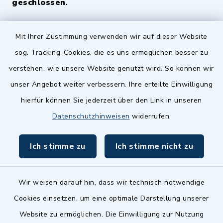
geschlossen
.
Quicklinks
Mit Ihrer Zustimmung verwenden wir auf dieser Website
sog. Tracking-Cookies, die es uns ermöglichen besser zu
Landkreis Fürth
verstehen, wie unsere Website genutzt wird. So können wir
Zenngrund Allianz
unser Angebot weiter verbessern. Ihre erteilte Einwilligung
hierfür können Sie jederzeit über den Link in unseren
Dillenberggruppe
Datenschutzhinweisen
widerrufen.
BayernPortal
Ich stimme zu
Ich stimme nicht zu
inixmedia GmbH
Wir weisen darauf hin, dass wir technisch notwendige
Cookies einsetzen, um eine optimale Darstellung unserer
Website zu ermöglichen. Die Einwilligung zur Nutzung