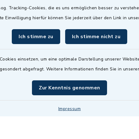
Termin möglich.
og. Tracking-Cookies, die es uns ermöglichen besser zu versteh
sätzlich:
Das Bürgeramt/EWO/St
te Einwilligung hierfür können Sie jederzeit über den Link in uns
18.00 Uhr - allerdings
ist
Mittwochs geschlo
ermin
Ich stimme zu
Ich stimme nicht zu
nde Termine sind
bitte fragen Sie den
en Sachbearbeiter)
Cookies einsetzen, um eine optimale Darstellung unserer Website
 gesondert abgefragt. Weitere Informationen finden Sie in unser
Zur Kenntnis genommen
Impressum