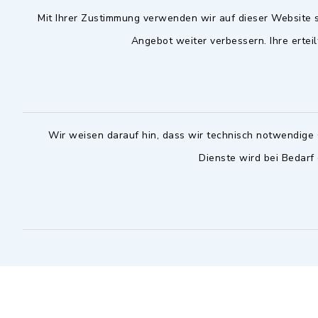
Mit Ihrer Zustimmung verwenden wir auf dieser Website s
09102 9958-0
Dienstag zu
Angebot weiter verbessern. Ihre erteil
09102 9958-111
16.30 bis 
nur mit T
rathaus@markt-
wilhermsdorf.de
(abweiche
möglich - 
Notfallnummer Bauhof
zuständig
Wir weisen darauf hin, dass wir technisch notwendige 
Dienste wird bei Bedarf
Nur außerhalb der regulären
Arbeitszeiten erreichbar
0151 57140232