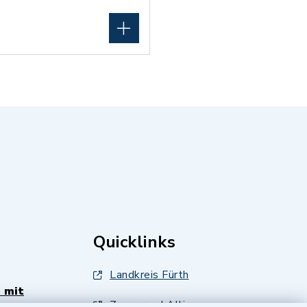
Quicklinks
Landkreis Fürth
 mit
Zenngrund Allianz