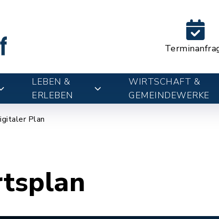
Terminanfra
LEBEN &
WIRTSCHAFT &
ERLEBEN
GEMEINDEWERKE
igitaler Plan
rtsplan