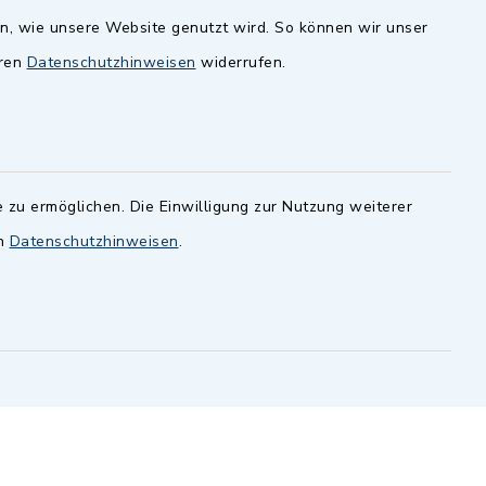
en, wie unsere Website genutzt wird. So können wir unser
andesamt
Dillenberggruppe
eren
Datenschutzhinweisen
widerrufen.
ssen
.
BayernPortal
inixmedia GmbH
 zu ermöglichen. Die Einwilligung zur Nutzung weiterer
en
Datenschutzhinweisen
.