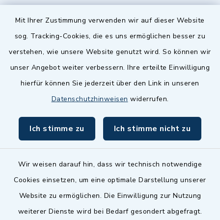
Quicklinks
Mit Ihrer Zustimmung verwenden wir auf dieser Website
sog. Tracking-Cookies, die es uns ermöglichen besser zu
Landkreis Fürth
verstehen, wie unsere Website genutzt wird. So können wir
Zenngrund Allianz
unser Angebot weiter verbessern. Ihre erteilte Einwilligung
hierfür können Sie jederzeit über den Link in unseren
Dillenberggruppe
Datenschutzhinweisen
widerrufen.
BayernPortal
Ich stimme zu
Ich stimme nicht zu
inixmedia GmbH
Wir weisen darauf hin, dass wir technisch notwendige
Cookies einsetzen, um eine optimale Darstellung unserer
Website zu ermöglichen. Die Einwilligung zur Nutzung
Kontakt
weiterer Dienste wird bei Bedarf gesondert abgefragt.