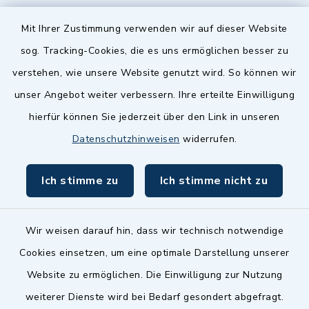
Quicklinks
Mit Ihrer Zustimmung verwenden wir auf dieser Website
sog. Tracking-Cookies, die es uns ermöglichen besser zu
Landkreis Fürth
verstehen, wie unsere Website genutzt wird. So können wir
Zenngrund Allianz
unser Angebot weiter verbessern. Ihre erteilte Einwilligung
hierfür können Sie jederzeit über den Link in unseren
Dillenberggruppe
Datenschutzhinweisen
widerrufen.
BayernPortal
Ich stimme zu
Ich stimme nicht zu
inixmedia GmbH
Wir weisen darauf hin, dass wir technisch notwendige
Cookies einsetzen, um eine optimale Darstellung unserer
Website zu ermöglichen. Die Einwilligung zur Nutzung
Kontakt
weiterer Dienste wird bei Bedarf gesondert abgefragt.