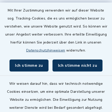
Quicklinks
Mit Ihrer Zustimmung verwenden wir auf dieser Website
sog. Tracking-Cookies, die es uns ermöglichen besser zu
Landkreis Fürth
verstehen, wie unsere Website genutzt wird. So können wir
Zenngrund Allianz
unser Angebot weiter verbessern. Ihre erteilte Einwilligung
hierfür können Sie jederzeit über den Link in unseren
Dillenberggruppe
Datenschutzhinweisen
widerrufen.
BayernPortal
Ich stimme zu
Ich stimme nicht zu
inixmedia GmbH
Wir weisen darauf hin, dass wir technisch notwendige
Cookies einsetzen, um eine optimale Darstellung unserer
Website zu ermöglichen. Die Einwilligung zur Nutzung
Kontakt
weiterer Dienste wird bei Bedarf gesondert abgefragt.