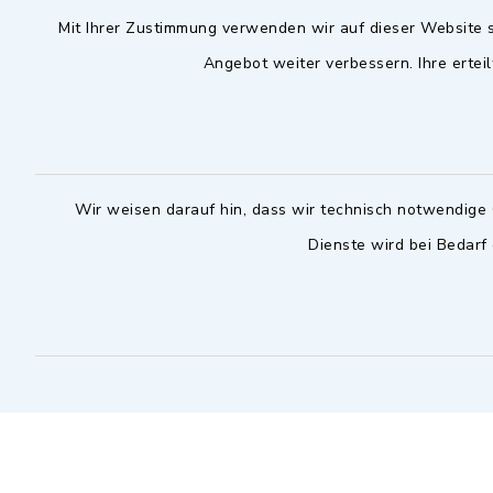
Mit Ihrer Zustimmung verwenden wir auf dieser Website s
09102 9958-0
Dienstag zu
Angebot weiter verbessern. Ihre erteil
09102 9958-111
16.30 bis 
nur mit T
rathaus@markt-
wilhermsdorf.de
(abweiche
möglich - 
Notfallnummer Bauhof
zuständig
Wir weisen darauf hin, dass wir technisch notwendige 
Dienste wird bei Bedarf
Nur außerhalb der regulären
Arbeitszeiten erreichbar
0151 57140232