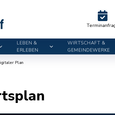
Terminanfra
LEBEN &
WIRTSCHAFT &
ERLEBEN
GEMEINDEWERKE
igitaler Plan
rtsplan