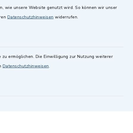
en, wie unsere Website genutzt wird. So können wir unser
andesamt
Dillenberggruppe
eren
Datenschutzhinweisen
widerrufen.
ssen
.
BayernPortal
inixmedia GmbH
 zu ermöglichen. Die Einwilligung zur Nutzung weiterer
en
Datenschutzhinweisen
.