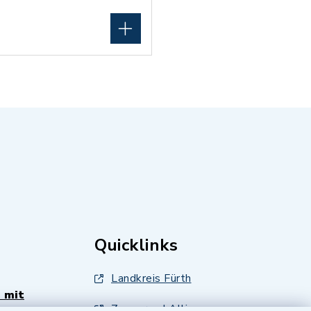
Quicklinks
Landkreis Fürth
 mit
Zenngrund Allianz