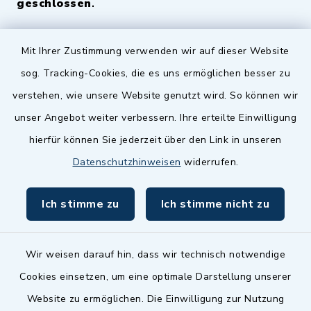
geschlossen
.
Quicklinks
Mit Ihrer Zustimmung verwenden wir auf dieser Website
sog. Tracking-Cookies, die es uns ermöglichen besser zu
Landkreis Fürth
verstehen, wie unsere Website genutzt wird. So können wir
Zenngrund Allianz
unser Angebot weiter verbessern. Ihre erteilte Einwilligung
hierfür können Sie jederzeit über den Link in unseren
Dillenberggruppe
Datenschutzhinweisen
widerrufen.
BayernPortal
Ich stimme zu
Ich stimme nicht zu
inixmedia GmbH
Wir weisen darauf hin, dass wir technisch notwendige
Cookies einsetzen, um eine optimale Darstellung unserer
Website zu ermöglichen. Die Einwilligung zur Nutzung