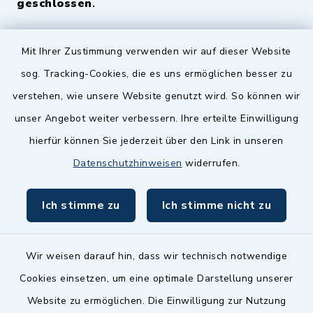
geschlossen
.
Quicklinks
Mit Ihrer Zustimmung verwenden wir auf dieser Website
sog. Tracking-Cookies, die es uns ermöglichen besser zu
Landkreis Fürth
verstehen, wie unsere Website genutzt wird. So können wir
Zenngrund Allianz
unser Angebot weiter verbessern. Ihre erteilte Einwilligung
hierfür können Sie jederzeit über den Link in unseren
Dillenberggruppe
Datenschutzhinweisen
widerrufen.
BayernPortal
Ich stimme zu
Ich stimme nicht zu
inixmedia GmbH
Wir weisen darauf hin, dass wir technisch notwendige
Cookies einsetzen, um eine optimale Darstellung unserer
Website zu ermöglichen. Die Einwilligung zur Nutzung