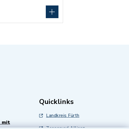
Quicklinks
Landkreis Fürth
 mit
Zenngrund Allianz