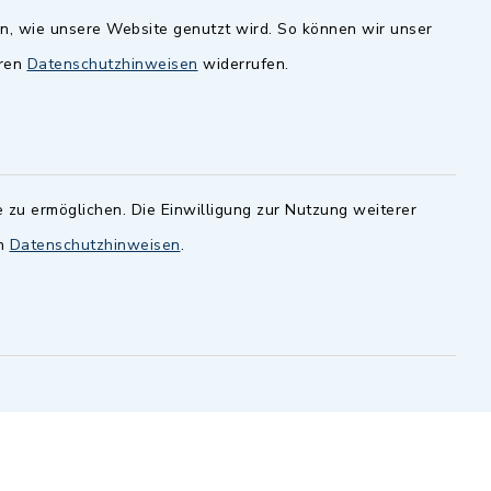
en, wie unsere Website genutzt wird. So können wir unser
andesamt
Dillenberggruppe
eren
Datenschutzhinweisen
widerrufen.
ssen
.
BayernPortal
inixmedia GmbH
 zu ermöglichen. Die Einwilligung zur Nutzung weiterer
en
Datenschutzhinweisen
.