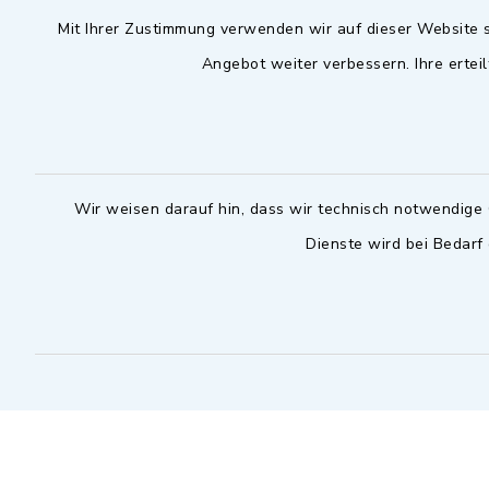
Mit Ihrer Zustimmung verwenden wir auf dieser Website s
09102 9958-0
Dienstag zu
09102 9958-111
Angebot weiter verbessern. Ihre erteil
16.30 bis 
nur mit T
rathaus@markt-
wilhermsdorf.de
(abweiche
möglich - 
Notfallnummer Bauhof
zuständig
Wir weisen darauf hin, dass wir technisch notwendige 
Dienste wird bei Bedarf
Nur außerhalb der regulären
Arbeitszeiten erreichbar
0151 57140232