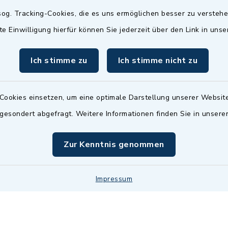
Termin möglich.
og. Tracking-Cookies, die es uns ermöglichen besser zu versteh
sätzlich:
Das Bürgeramt/EWO/St
te Einwilligung hierfür können Sie jederzeit über den Link in uns
18.00 Uhr - allerdings
ist
Mittwochs geschlo
ermin
Ich stimme zu
Ich stimme nicht zu
nde Termine sind
bitte fragen Sie den
en Sachbearbeiter)
Cookies einsetzen, um eine optimale Darstellung unserer Website
 gesondert abgefragt. Weitere Informationen finden Sie in unser
Zur Kenntnis genommen
Impressum