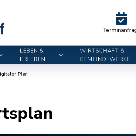
Terminanfra
LEBEN &
WIRTSCHAFT &
ERLEBEN
GEMEINDEWERKE
igitaler Plan
rtsplan