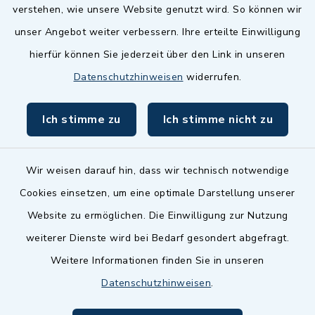
Landkreis Fürth
verstehen, wie unsere Website genutzt wird. So können wir
Zenngrund Allianz
unser Angebot weiter verbessern. Ihre erteilte Einwilligung
hierfür können Sie jederzeit über den Link in unseren
Dillenberggruppe
Datenschutzhinweisen
widerrufen.
BayernPortal
Ich stimme zu
Ich stimme nicht zu
inixmedia GmbH
Wir weisen darauf hin, dass wir technisch notwendige
Cookies einsetzen, um eine optimale Darstellung unserer
Website zu ermöglichen. Die Einwilligung zur Nutzung
Kontakt
weiterer Dienste wird bei Bedarf gesondert abgefragt.
Weitere Informationen finden Sie in unseren
Barrierefreiheit
Datenschutzhinweisen
.
Datenschutz