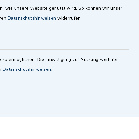
en, wie unsere Website genutzt wird. So können wir unser
andesamt
Dillenberggruppe
eren
Datenschutzhinweisen
widerrufen.
ssen
.
BayernPortal
inixmedia GmbH
 zu ermöglichen. Die Einwilligung zur Nutzung weiterer
en
Datenschutzhinweisen
.