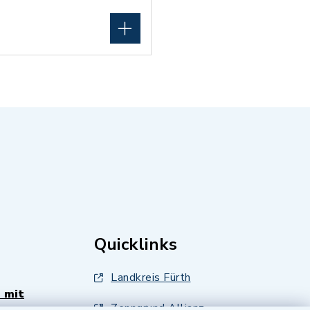
Quicklinks
Landkreis Fürth
 mit
Zenngrund Allianz