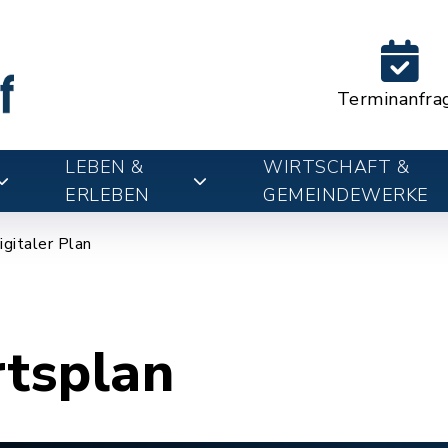
Terminanfra
LEBEN &
WIRTSCHAFT &
ERLEBEN
GEMEINDEWERKE
igitaler Plan
rtsplan