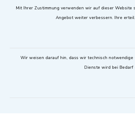
Mit Ihrer Zustimmung verwenden wir auf dieser Website s
09102 9958-0
Dienstag zu
09102 9958-111
Angebot weiter verbessern. Ihre erteil
16.30 bis 
nur mit T
rathaus@markt-
wilhermsdorf.de
(abweiche
möglich - 
Notfallnummer Bauhof
zuständig
Wir weisen darauf hin, dass wir technisch notwendige 
Dienste wird bei Bedarf
Nur außerhalb der regulären
Arbeitszeiten erreichbar
0151 57140232