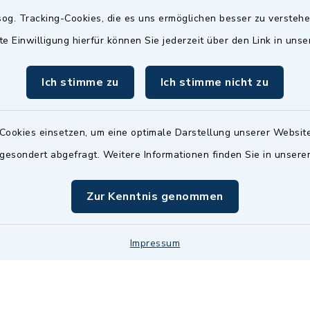
Termin möglich.
og. Tracking-Cookies, die es uns ermöglichen besser zu versteh
sätzlich:
Das Bürgeramt/EWO/St
te Einwilligung hierfür können Sie jederzeit über den Link in uns
18.00 Uhr - allerdings
ist
Mittwochs geschlo
ermin
Ich stimme zu
Ich stimme nicht zu
nde Termine sind
bitte fragen Sie den
en Sachbearbeiter)
Cookies einsetzen, um eine optimale Darstellung unserer Website
 gesondert abgefragt. Weitere Informationen finden Sie in unser
Zur Kenntnis genommen
Impressum