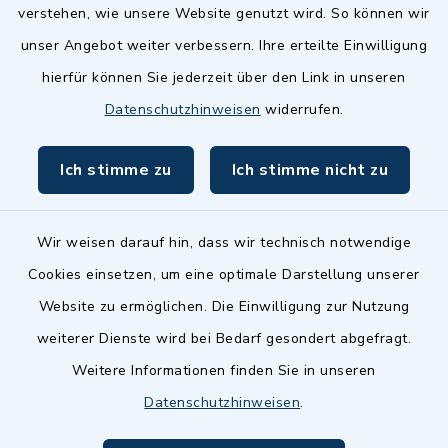
Landkreis Fürth
verstehen, wie unsere Website genutzt wird. So können wir
Zenngrund Allianz
unser Angebot weiter verbessern. Ihre erteilte Einwilligung
hierfür können Sie jederzeit über den Link in unseren
Dillenberggruppe
Datenschutzhinweisen
widerrufen.
BayernPortal
Ich stimme zu
Ich stimme nicht zu
inixmedia GmbH
Wir weisen darauf hin, dass wir technisch notwendige
Cookies einsetzen, um eine optimale Darstellung unserer
Website zu ermöglichen. Die Einwilligung zur Nutzung
Kontakt
weiterer Dienste wird bei Bedarf gesondert abgefragt.
Weitere Informationen finden Sie in unseren
Barrierefreiheit
Datenschutzhinweisen
.
Datenschutz