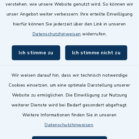
Landkreis Fürth
verstehen, wie unsere Website genutzt wird. So können wir
Zenngrund Allianz
unser Angebot weiter verbessern. Ihre erteilte Einwilligung
hierfür können Sie jederzeit über den Link in unseren
Dillenberggruppe
Datenschutzhinweisen
widerrufen.
BayernPortal
Ich stimme zu
Ich stimme nicht zu
inixmedia GmbH
Wir weisen darauf hin, dass wir technisch notwendige
Cookies einsetzen, um eine optimale Darstellung unserer
Website zu ermöglichen. Die Einwilligung zur Nutzung
Kontakt
weiterer Dienste wird bei Bedarf gesondert abgefragt.
Weitere Informationen finden Sie in unseren
Barrierefreiheit
Datenschutzhinweisen
.
Datenschutz