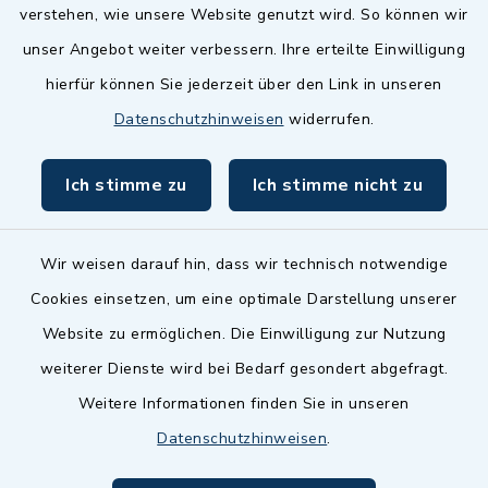
Landkreis Fürth
verstehen, wie unsere Website genutzt wird. So können wir
Zenngrund Allianz
unser Angebot weiter verbessern. Ihre erteilte Einwilligung
hierfür können Sie jederzeit über den Link in unseren
Dillenberggruppe
Datenschutzhinweisen
widerrufen.
BayernPortal
Ich stimme zu
Ich stimme nicht zu
inixmedia GmbH
Wir weisen darauf hin, dass wir technisch notwendige
Cookies einsetzen, um eine optimale Darstellung unserer
Website zu ermöglichen. Die Einwilligung zur Nutzung
Kontakt
weiterer Dienste wird bei Bedarf gesondert abgefragt.
Weitere Informationen finden Sie in unseren
Barrierefreiheit
Datenschutzhinweisen
.
Datenschutz