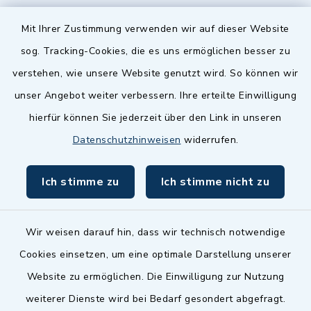
Quicklinks
Mit Ihrer Zustimmung verwenden wir auf dieser Website
sog. Tracking-Cookies, die es uns ermöglichen besser zu
Landkreis Fürth
verstehen, wie unsere Website genutzt wird. So können wir
Zenngrund Allianz
unser Angebot weiter verbessern. Ihre erteilte Einwilligung
hierfür können Sie jederzeit über den Link in unseren
Dillenberggruppe
Datenschutzhinweisen
widerrufen.
BayernPortal
Ich stimme zu
Ich stimme nicht zu
inixmedia GmbH
Wir weisen darauf hin, dass wir technisch notwendige
Cookies einsetzen, um eine optimale Darstellung unserer
Website zu ermöglichen. Die Einwilligung zur Nutzung
Kontakt
weiterer Dienste wird bei Bedarf gesondert abgefragt.