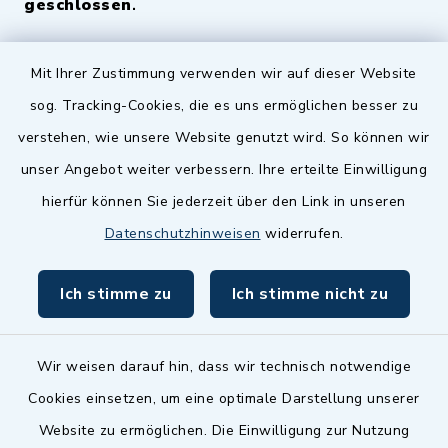
geschlossen
.
Quicklinks
Mit Ihrer Zustimmung verwenden wir auf dieser Website
sog. Tracking-Cookies, die es uns ermöglichen besser zu
Landkreis Fürth
verstehen, wie unsere Website genutzt wird. So können wir
Zenngrund Allianz
unser Angebot weiter verbessern. Ihre erteilte Einwilligung
hierfür können Sie jederzeit über den Link in unseren
Dillenberggruppe
Datenschutzhinweisen
widerrufen.
BayernPortal
Ich stimme zu
Ich stimme nicht zu
inixmedia GmbH
Wir weisen darauf hin, dass wir technisch notwendige
Cookies einsetzen, um eine optimale Darstellung unserer
Website zu ermöglichen. Die Einwilligung zur Nutzung