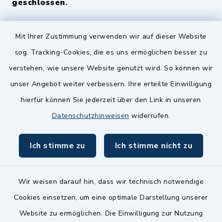
geschlossen
.
Quicklinks
Mit Ihrer Zustimmung verwenden wir auf dieser Website
sog. Tracking-Cookies, die es uns ermöglichen besser zu
Landkreis Fürth
verstehen, wie unsere Website genutzt wird. So können wir
Zenngrund Allianz
unser Angebot weiter verbessern. Ihre erteilte Einwilligung
hierfür können Sie jederzeit über den Link in unseren
Dillenberggruppe
Datenschutzhinweisen
widerrufen.
BayernPortal
Ich stimme zu
Ich stimme nicht zu
inixmedia GmbH
Wir weisen darauf hin, dass wir technisch notwendige
Cookies einsetzen, um eine optimale Darstellung unserer
Website zu ermöglichen. Die Einwilligung zur Nutzung