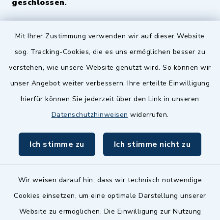
geschlossen
.
Quicklinks
Mit Ihrer Zustimmung verwenden wir auf dieser Website
sog. Tracking-Cookies, die es uns ermöglichen besser zu
Landkreis Fürth
verstehen, wie unsere Website genutzt wird. So können wir
Zenngrund Allianz
unser Angebot weiter verbessern. Ihre erteilte Einwilligung
hierfür können Sie jederzeit über den Link in unseren
Dillenberggruppe
Datenschutzhinweisen
widerrufen.
BayernPortal
Ich stimme zu
Ich stimme nicht zu
inixmedia GmbH
Wir weisen darauf hin, dass wir technisch notwendige
Cookies einsetzen, um eine optimale Darstellung unserer
Website zu ermöglichen. Die Einwilligung zur Nutzung