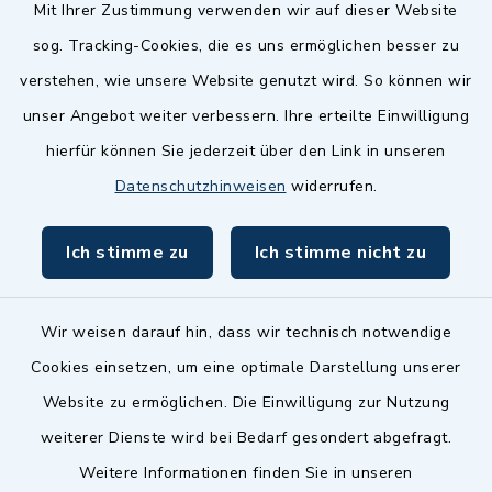
Quicklinks
Mit Ihrer Zustimmung verwenden wir auf dieser Website
sog. Tracking-Cookies, die es uns ermöglichen besser zu
Landkreis Fürth
verstehen, wie unsere Website genutzt wird. So können wir
Zenngrund Allianz
unser Angebot weiter verbessern. Ihre erteilte Einwilligung
hierfür können Sie jederzeit über den Link in unseren
Dillenberggruppe
Datenschutzhinweisen
widerrufen.
BayernPortal
Ich stimme zu
Ich stimme nicht zu
inixmedia GmbH
Wir weisen darauf hin, dass wir technisch notwendige
Cookies einsetzen, um eine optimale Darstellung unserer
Website zu ermöglichen. Die Einwilligung zur Nutzung
Kontakt
weiterer Dienste wird bei Bedarf gesondert abgefragt.
Weitere Informationen finden Sie in unseren
Barrierefreiheit