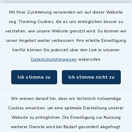
Quicklinks
Mit Ihrer Zustimmung verwenden wir auf dieser Website
sog. Tracking-Cookies, die es uns ermöglichen besser zu
Landkreis Fürth
verstehen, wie unsere Website genutzt wird. So können wir
Zenngrund Allianz
unser Angebot weiter verbessern. Ihre erteilte Einwilligung
hierfür können Sie jederzeit über den Link in unseren
Dillenberggruppe
Datenschutzhinweisen
widerrufen.
BayernPortal
Ich stimme zu
Ich stimme nicht zu
inixmedia GmbH
Wir weisen darauf hin, dass wir technisch notwendige
Cookies einsetzen, um eine optimale Darstellung unserer
Website zu ermöglichen. Die Einwilligung zur Nutzung
Kontakt
weiterer Dienste wird bei Bedarf gesondert abgefragt.