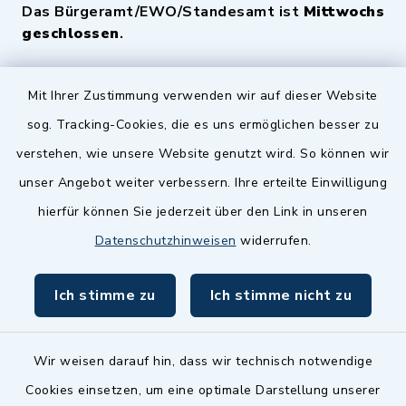
Das Bürgeramt/EWO/Standesamt ist
Mittwochs
geschlossen
.
Quicklinks
Mit Ihrer Zustimmung verwenden wir auf dieser Website
sog. Tracking-Cookies, die es uns ermöglichen besser zu
Landkreis Fürth
verstehen, wie unsere Website genutzt wird. So können wir
Zenngrund Allianz
unser Angebot weiter verbessern. Ihre erteilte Einwilligung
hierfür können Sie jederzeit über den Link in unseren
Dillenberggruppe
Datenschutzhinweisen
widerrufen.
BayernPortal
Ich stimme zu
Ich stimme nicht zu
inixmedia GmbH
Wir weisen darauf hin, dass wir technisch notwendige
Cookies einsetzen, um eine optimale Darstellung unserer