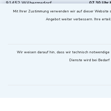
91452 Wilhermsdorf
07.30 Uhr 
Mit Ihrer Zustimmung verwenden wir auf dieser Website s
09102 9958-0
Dienstag zu
Angebot weiter verbessern. Ihre erteil
09102 9958-111
16.30 bis 
nur mit T
rathaus@markt-
wilhermsdorf.de
(abweiche
möglich - 
Notfallnummer Bauhof
zuständig
Wir weisen darauf hin, dass wir technisch notwendige 
Dienste wird bei Bedarf
Nur außerhalb der regulären
Arbeitszeiten erreichbar
0151 57140232