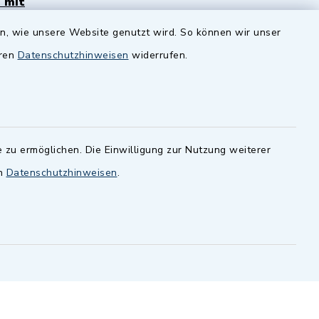
 mit
Zenngrund Allianz
en, wie unsere Website genutzt wird. So können wir unser
andesamt
Dillenberggruppe
eren
Datenschutzhinweisen
widerrufen.
ssen
.
BayernPortal
inixmedia GmbH
 zu ermöglichen. Die Einwilligung zur Nutzung weiterer
en
Datenschutzhinweisen
.