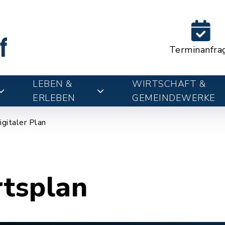
Terminanfra
LEBEN &
WIRTSCHAFT &
ERLEBEN
GEMEINDEWERKE
igitaler Plan
rtsplan