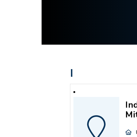
I
In
Mi