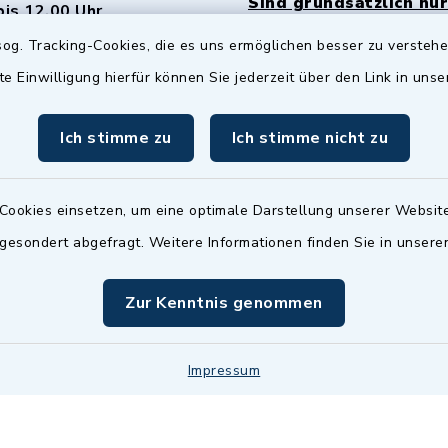
Sind grundsätzlich nur
bis 12.00 Uhr
Termin möglich.
og. Tracking-Cookies, die es uns ermöglichen besser zu versteh
sätzlich:
Das Bürgeramt/EWO/St
te Einwilligung hierfür können Sie jederzeit über den Link in uns
18.00 Uhr - allerdings
ist
Mittwochs geschlo
ermin
Ich stimme zu
Ich stimme nicht zu
nde Termine sind
bitte fragen Sie den
en Sachbearbeiter)
Cookies einsetzen, um eine optimale Darstellung unserer Website
 gesondert abgefragt. Weitere Informationen finden Sie in unser
Zur Kenntnis genommen
Impressum